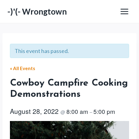
Skip
-)'(- Wrongtown
to
content
This event has passed.
« All Events
Cowboy Campfire Cooking
Demonstrations
August 28, 2022
8:00 am
5:00 pm
@
–